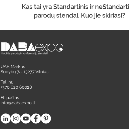
Kas tai yra Standartinis ir neStandart
parodų stendai. Kuo jie skiriasi?
UAB Markus
Sodybų 7a, 13277 Vilnius
Tel. nr.
+370 620 60028
El. paštas
info@dabaexpo.lt