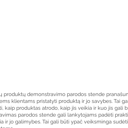
nių produktų demonstravimo parodos stende pranašumų
iems klientams pristatyti produktą ir jo savybes. Tai ga
 kaip produktas atrodo, kaip jis veikia ir kuo jis gali 
imas parodos stende gali lankytojams padėti praktiš
a ir jo galimybes. Tai gali būti ypač veiksminga sudėt