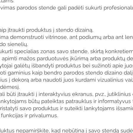
ktams.
mas parodos stende gali padėti sukurti profesionalų 
ip įtraukti produktus į stendo dizainą.
ima demonstruoti vitrinose, ant podiumų arba ant len
ndo sienelių. 
ukurti specialias zonas savo stende, skirtą konkretie
li apimti mažos parduotuvės įkūrimą arba produktų 
tojai galėtų išbandyti produktus bei sužinoti apie ju
doti gaminius kaip bendro parodos stendo dizaino dalį.
nius į dekorą arba naudoti juos kurdami vizualinius vaizd
 dėmesį.
li būti įtraukti į interaktyvius ekranus, pvz., jutiklinius
nkytojams būtų pateiktas patrauklus ir informatyvus tu
istatyti savo produktus ir suteikti lankytojams išsami
 funkcijas ir privalumus.
duktus nepamirškite, kad nebūtina į savo stendą sudėt