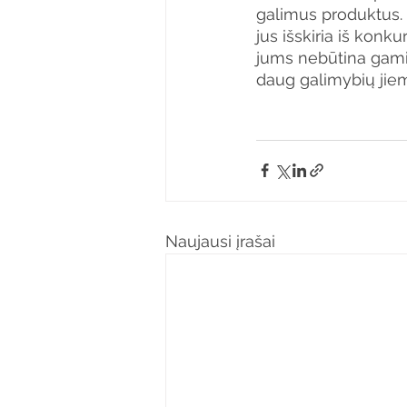
galimus produktus. 
jus išskiria iš kon
jums nebūtina gamin
daug galimybių jie
Naujausi įrašai