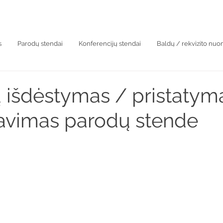
s
Parodų stendai
Konferencijų stendai
Baldų / rekvizito nu
 išdėstymas / pristatym
avimas parodų stende