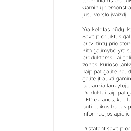
techniniams produ
Gaminių demonstravi
jūsų verslo įvaizdį. 
Yra keletas būdų, ka
Savo produktus gal
pritvirtintų prie ste
Kita galimybė yra s
produktams. Tai ga
zonos, kuriose lanky
Taip pat galite nau
galite įtraukti gami
patraukia lankytojų
Produktai taip pat ga
LED ekranus, kad la
būti puikus būdas pr
informacijos apie jų
Pristatant savo pro