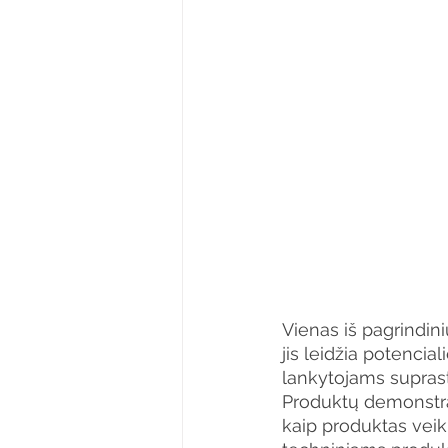
Vienas iš pagrindi
jis leidžia potencial
lankytojams suprasti,
Produktų demonstrav
kaip produktas veiki