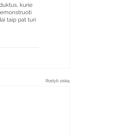
duktus, kurie 
demonstruoti 
 taip pat turi 
Rodyti viską