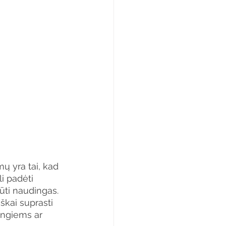
 yra tai, kad 
li padėti 
būti naudingas. 
kai suprasti 
ingiems ar 