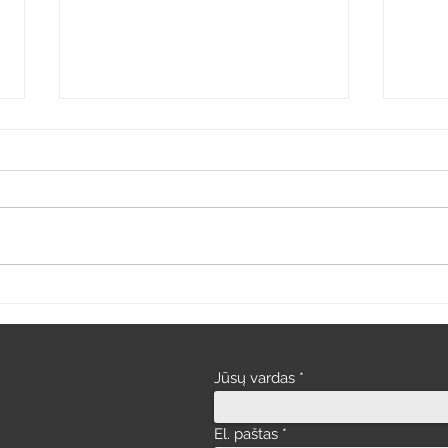
Paro
Vaizdo įrašas parodų stende
Jūsų vardas
El. paštas