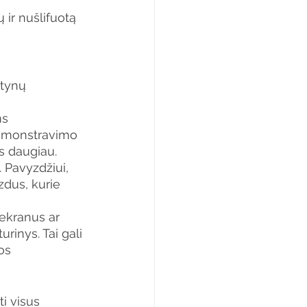
ir nušlifuotą 
tynų 
ms 
demonstravimo 
os daugiau.
 Pavyzdžiui, 
us, ​​kurie 
 ekranus ar 
rinys. Tai gali 
os 
i visus 