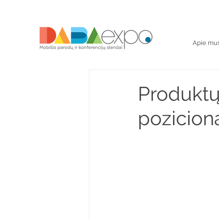
Apie mu
Produktų
pozicion