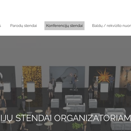
s
Parodų stendai
Konferencijų stendai
Baldų / rekvizito nu
JŲ STENDAI ORGANIZATORIA