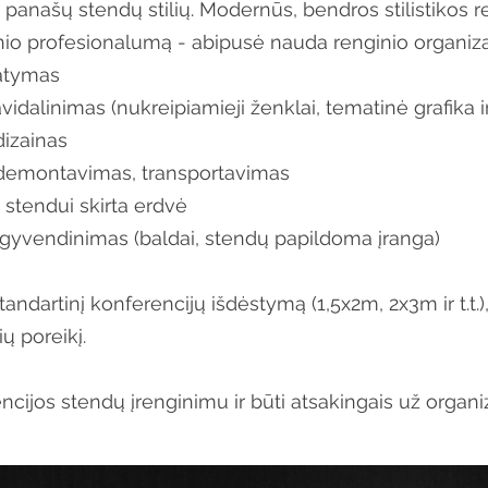
 panašų stendų stilių. Modernūs, bendros stilistikos re
io profesionalumą - abipusė nauda renginio organiza
tatymas
idalinimas (nukreipiamieji ženklai, tematinė grafika ir
dizainas
emontavimas, transportavimas
 stendui skirta erdvė
 įgyvendinimas (baldai, stendų papildoma įranga)
ndartinį konferencijų išdėstymą (1,5x2m, 2x3m ir t.t.),
ų poreikį.
encijos stendų įrenginimu ir būti atsakingais už organiz