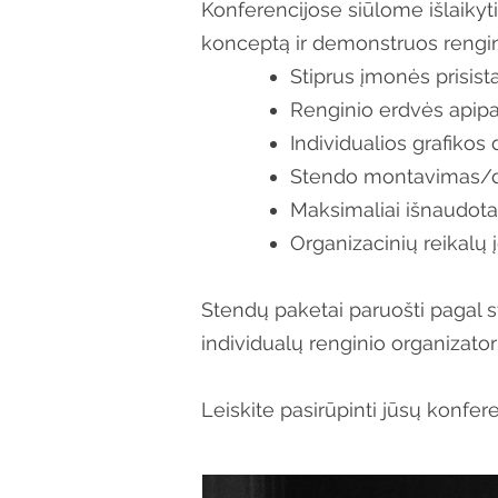
Konferencijose siūlome išlaikyti
konceptą ir demonstruos rengin
Stiprus įmonės prisis
Renginio erdvės apipav
Individualios grafikos 
Stendo montavimas/d
Maksimaliai išnaudota
Organizacinių reikalų
Stendų paketai paruošti pagal sta
individualų renginio organizatori
Leiskite pasirūpinti jūsų konfer