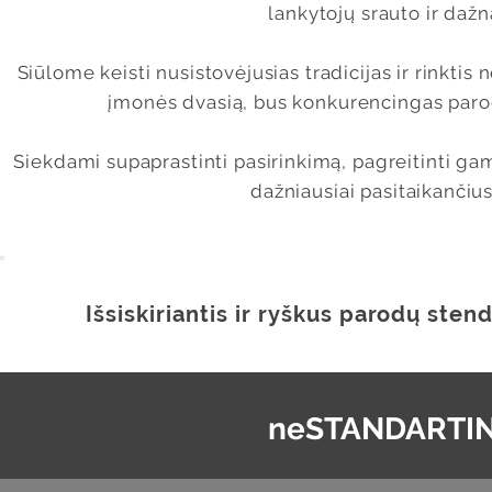
lankytojų srauto ir daž
Siūlome keisti nusistovėjusias tradicijas ir rinktis
įmonės dvasią, bus konkurencingas parodo
Siekdami supaprastinti pasirinkimą, pagreitinti 
dažniausiai pasitaikančiu
Išsiskiriantis ir ryškus parodų ste
neSTANDARTIN