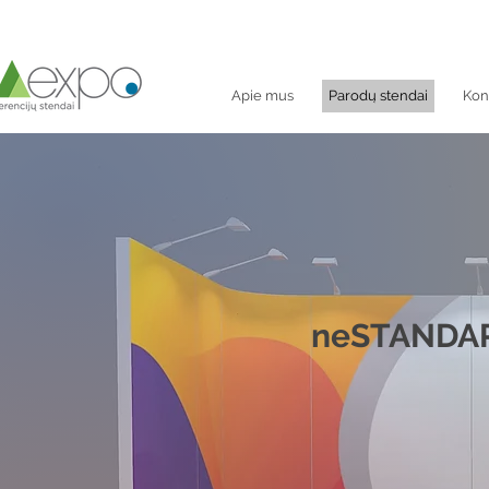
Apie mus
Parodų stendai
Kon
neSTANDAR