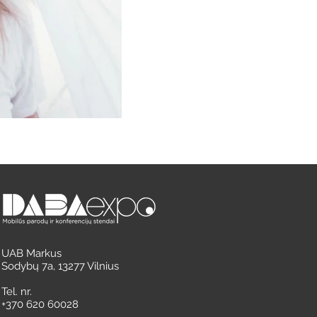
UAB Markus
Sodybų 7a, 13277 Vilnius
Tel. nr.
+370 620 60028