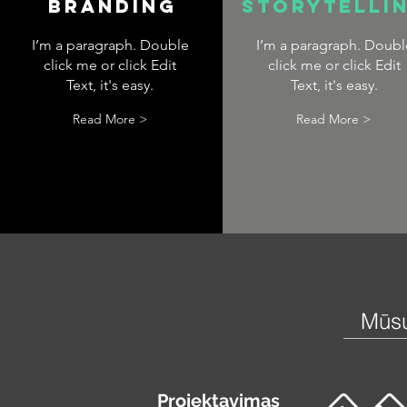
Branding
Storytelli
I’m a paragraph. Double
I’m a paragraph. Doubl
click me or click Edit
click me or click Edit
Text, it's easy.
Text, it's easy.
Read More >
Read More >
Mūsų
Projektavimas