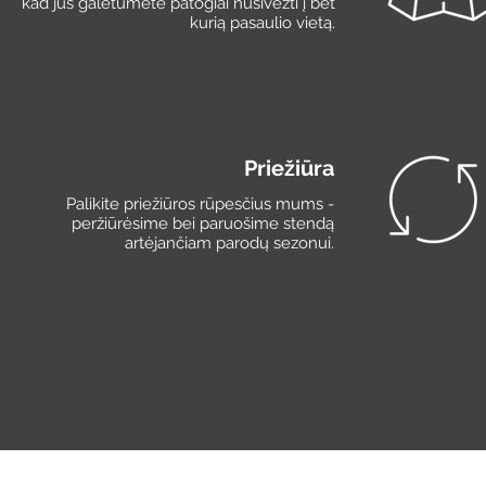
kad jūs galėtumėte patogiai nusivežti į bet
kurią pasaulio vietą.
Priežiūra
Palikite priežiūros rūpesčius mums -
peržiūrėsime bei paruošime stendą
artėjančiam parodų sezonui.