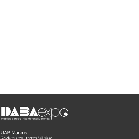
UAB Markus
Sodybų 7a, 13277 Vilnius