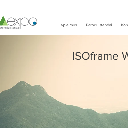
Apie mus
Parodų stendai
Kon
ISOframe 