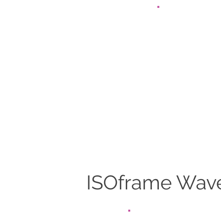
I'm a paragraph. Click here to add your
own text and edit me. It's easy.
ISOframe Wave