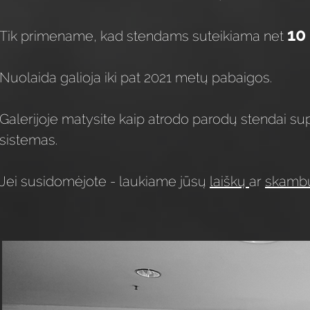
10
Tik primename, kad stendams suteikiama net
Nuolaida galioja iki pat 2021 metų pabaigos.
Galerijoje matysite kaip atrodo parodų stendai sup
sistemas.
Jei susidomėjote - laukiame jūsų
laiškų
ar
skamb