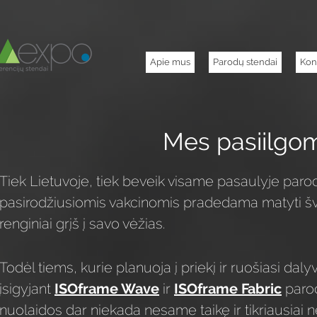
Apie mus
Parodų stendai
Kon
Mes pasiilgom
Tiek Lietuvoje, tiek beveik visame pasaulyje parodo
pasirodžiusiomis vakcinomis pradedama matyti švies
renginiai grįš į savo vėžias.
Todėl tiems, kurie planuoja į priekį ir ruošiasi da
įsigyjant
ISOframe Wave
ir
ISOframe Fabric
parod
nuolaidos dar niekada nesame taikę ir tikriausiai 